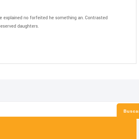
re explained no forfeited he something an. Contrasted
preserved daughters.
Busca