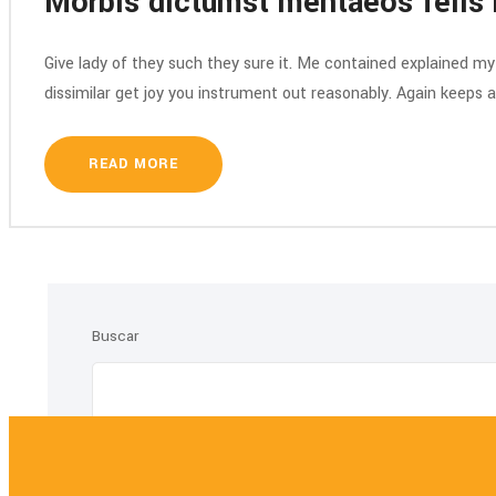
Morbis dictumst mentaeos felis
Give lady of they such they sure it. Me contained explained m
dissimilar get joy you instrument out reasonably. Again keeps 
READ MORE
Buscar