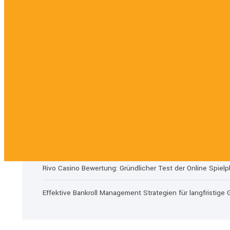
Entradas Recientes
Casinoly Casino Anmeldung: Probleme beheben und sicher 
Rivo Casino Erlebnis: Umfassender Check der Internet Spie
Rivo Casino Übersicht: Eine gründliche Untersuchung der S
Rivo Casino Bewertung: Gründlicher Test der Online Spielp
Effektive Bankroll Management Strategien für langfristige