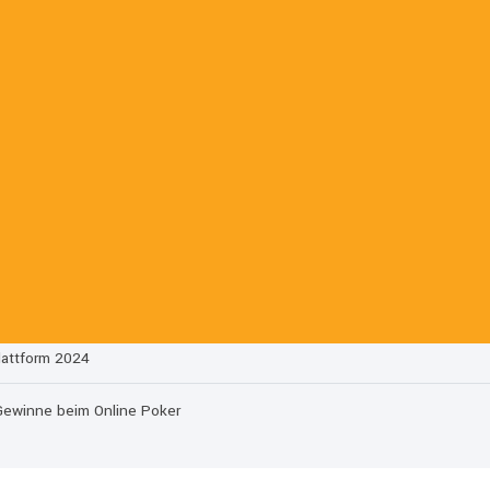
auf Ihr Konto zugreifen
lseite
pielseite
lattform 2024
 Gewinne beim Online Poker