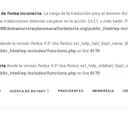
a
de forma incorrecta
. La carga de la traducción para el dominio
du
as traducciones deberían cargarse en la acción
init
o más tarde. Po
88/domains/rotarylaromanaflordeleste.org/public_html/wp-inc
desde la versión Redux 4.3! Usa Redux::set_help_tab( $opt_name, $ta
blic_html/wp-includes/functions.php
on line
6170
eta
desde la versión Redux 4.3! Usa Redux::set_help_sidebar( $opt_n
blic_html/wp-includes/functions.php
on line
6170
O
PRESIDENTES
MEMBRESÍA
CE
ACERCA DE ROTARY