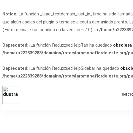
Notice
: La función _load_textdomain_just_in_time ha sido llamad
que algún código del plugin o tema se ejecuta demasiado pronto. L
(Este mensaje fue añadido en la versión 6.7.0). in
/home/u2228392
Deprecated
: ¡La función Redux::setHelpTab ha quedado
obsoleta
/home/u222839288/domains/rotarylaromanaflordeleste.org/pu
Deprecated
: ¡La función Redux::setHelpSidebar ha quedado
obsol
/home/u222839288/domains/rotarylaromanaflordeleste.org/pu
INICI