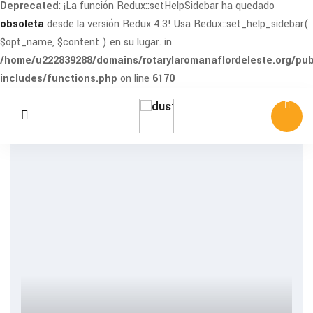
Deprecated
: ¡La función Redux::setHelpSidebar ha quedado
obsoleta
desde la versión Redux 4.3! Usa Redux::set_help_sidebar(
$opt_name, $content ) en su lugar. in
/home/u222839288/domains/rotarylaromanaflordeleste.org/pub
includes/functions.php
on line
6170