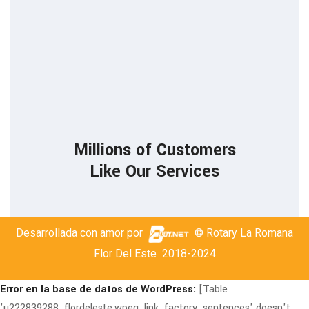
85
Millions of Customers
Like Our Services
Desarrollada con amor por
© Rotary La Romana
Flor Del Este
2018-2024
Error en la base de datos de WordPress:
[Table
'u222839288_flordeleste.wpeq_link_factory_sentences' doesn't