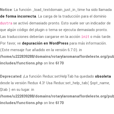
Notice
: La función _load_textdomain_just_in_time ha sido llamada
de forma incorrecta
. La carga de la traducción para el dominio
se activó demasiado pronto. Esto suele ser un indicador de
dustra
que algún código del plugin o tema se ejecuta demasiado pronto.
Las traducciones deberían cargarse en la acción
o más tarde.
init
Por favor, ve
depuración en WordPress
para más información.
(Este mensaje fue añadido en la versión 6.7.0). in
/home/u222839288/domains/rotarylaromanaflordeleste.org/pub
includes/functions.php
on line
6170
Deprecated
: ¡La función Redux::setHelpTab ha quedado
obsoleta
desde la versión Redux 4.3! Usa Redux::set_help_tab( $opt_name,
$tab ) en su lugar. in
/home/u222839288/domains/rotarylaromanaflordeleste.org/pub
includes/functions.php
on line
6170