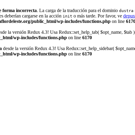
e forma incorrecta
. La carga de la traducción para el dominio
dustra
es deberían cargarse en la acción
o más tarde. Por favor, ve
depur
init
lordeleste.org/public_html/wp-includes/functions.php
on line
617
sde la versión Redux 4.3! Usa Redux::set_help_tab( $opt_name, $tab ) 
_html/wp-includes/functions.php
on line
6170
a
desde la versión Redux 4.3! Usa Redux::set_help_sidebar( $opt_name, 
_html/wp-includes/functions.php
on line
6170