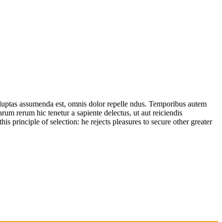
luptas assumenda est, omnis dolor repelle ndus. Temporibus autem
arum rerum hic tenetur a sapiente delectus, ut aut reiciendis
is principle of selection: he rejects pleasures to secure other greater