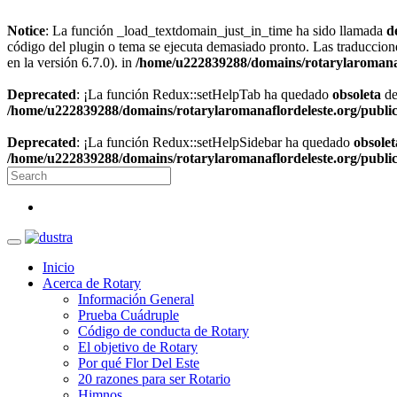
Notice
: La función _load_textdomain_just_in_time ha sido llamada
d
código del plugin o tema se ejecuta demasiado pronto. Las traduccion
en la versión 6.7.0). in
/home/u222839288/domains/rotarylaromanaf
Deprecated
: ¡La función Redux::setHelpTab ha quedado
obsoleta
de
/home/u222839288/domains/rotarylaromanaflordeleste.org/public
Deprecated
: ¡La función Redux::setHelpSidebar ha quedado
obsolet
/home/u222839288/domains/rotarylaromanaflordeleste.org/public
Inicio
Acerca de Rotary
Información General
Prueba Cuádruple
Código de conducta de Rotary
El objetivo de Rotary
Por qué Flor Del Este
20 razones para ser Rotario
Himnos