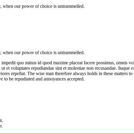
our, when our power of choice is untrammelled.
our, when our power of choice is untrammelled.
il impedit quo minus id quod maxime placeat facere possimus, omnis vo
t ut et voluptates repudiandae sint et molestiae non recusandae. Itaque e
ores repellat. The wise man therefore always holds in these matters to th
ave to be repudiated and annoyances accepted.
t.
r.